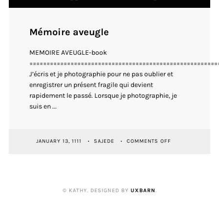
Mémoire aveugle
MEMOIRE AVEUGLE-book
=======================================================
J’écris et je photographie pour ne pas oublier et
enregistrer un présent fragile qui devient
rapidement le passé. Lorsque je photographie, je
suis en ...
ON
JANUARY 13, 1111
SAJEDE
COMMENTS OFF
MÉMOIRE
AVEUGLE
© KATHY. DESIGNED BY
UXBARN
.