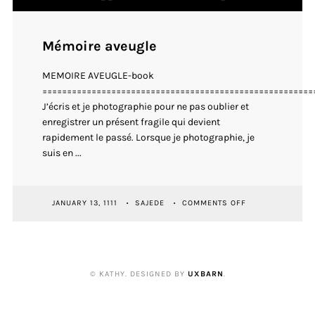
Mémoire aveugle
MEMOIRE AVEUGLE-book
=======================================================
J’écris et je photographie pour ne pas oublier et
enregistrer un présent fragile qui devient
rapidement le passé. Lorsque je photographie, je
suis en ...
ON
JANUARY 13, 1111
SAJEDE
COMMENTS OFF
MÉMOIRE
AVEUGLE
© KATHY. DESIGNED BY
UXBARN
.