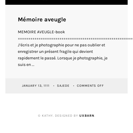
Mémoire aveugle
MEMOIRE AVEUGLE-book
=======================================================
J’écris et je photographie pour ne pas oublier et
enregistrer un présent fragile qui devient
rapidement le passé. Lorsque je photographie, je
suis en ...
ON
JANUARY 13, 1111
SAJEDE
COMMENTS OFF
MÉMOIRE
AVEUGLE
© KATHY. DESIGNED BY
UXBARN
.