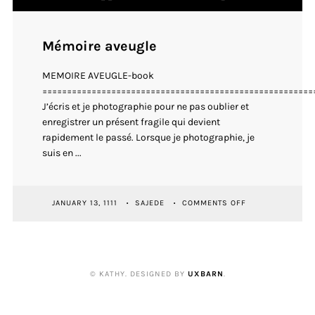
Mémoire aveugle
MEMOIRE AVEUGLE-book
=======================================================
J’écris et je photographie pour ne pas oublier et
enregistrer un présent fragile qui devient
rapidement le passé. Lorsque je photographie, je
suis en ...
ON
JANUARY 13, 1111
SAJEDE
COMMENTS OFF
MÉMOIRE
AVEUGLE
© KATHY. DESIGNED BY
UXBARN
.